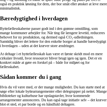
også en praktisk løsning for dem, der bor småt eller ønsker at leve mere
minimalistisk.
Bæredygtighed i hverdagen
Byttefællesskaberne passer godt ind i den grønne omstilling, som
mange kommuner arbejder for. Når ting får længere levetid, reduceres
behovet for ny produktion, og dermed også CO₂-udledningen.
Samtidig bliver det lettere for den enkelte borger at handle bæredygtigt
i hverdagen – uden at det kræver store ændringer.
At deltage i et byttefællesskab kan være et første skridt mod en mere
cirkulær livsstil, hvor ressourcer bliver brugt igen og igen. Det er en
konkret måde at gøre en forskel på – både for miljøet og for
fællesskabet.
Sådan kommer du i gang
Hvis du vil være med, er der mange muligheder. Du kan starte med at
søge efter lokale byttearrangementer eller delegrupper på nettet. Mange
biblioteker og kulturhuse har opslagstavler, hvor kommende
arrangementer annonceres. Du kan også tage initiativ selv – det kræver
blot et sted, et par borde og en håndfuld deltagere.