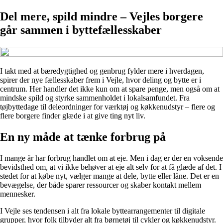
Del mere, spild mindre – Vejles borgere
går sammen i byttefællesskaber
I takt med at bæredygtighed og genbrug fylder mere i hverdagen,
spirer der nye fællesskaber frem i Vejle, hvor deling og bytte er i
centrum. Her handler det ikke kun om at spare penge, men også om at
mindske spild og styrke sammenholdet i lokalsamfundet. Fra
tøjbyttedage til deleordninger for værktøj og køkkenudstyr – flere og
flere borgere finder glæde i at give ting nyt liv.
En ny måde at tænke forbrug på
I mange år har forbrug handlet om at eje. Men i dag er der en voksende
bevidsthed om, at vi ikke behøver at eje alt selv for at få glæde af det. I
stedet for at købe nyt, vælger mange at dele, bytte eller låne. Det er en
bevægelse, der både sparer ressourcer og skaber kontakt mellem
mennesker.
I Vejle ses tendensen i alt fra lokale byttearrangementer til digitale
grupper, hvor folk tilbyder alt fra børnetøj til cykler og køkkenudstyr.