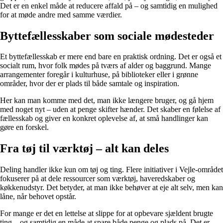
Det er en enkel måde at reducere affald på – og samtidig en mulighed
for at møde andre med samme værdier.
Byttefællesskaber som sociale mødesteder
Et byttefællesskab er mere end bare en praktisk ordning. Det er også et
socialt rum, hvor folk mødes på tværs af alder og baggrund. Mange
arrangementer foregår i kulturhuse, på biblioteker eller i grønne
områder, hvor der er plads til både samtale og inspiration.
Her kan man komme med det, man ikke længere bruger, og gå hjem
med noget nyt – uden at penge skifter hænder. Det skaber en følelse af
fællesskab og giver en konkret oplevelse af, at små handlinger kan
gøre en forskel.
Fra tøj til værktøj – alt kan deles
Deling handler ikke kun om tøj og ting. Flere initiativer i Vejle-området
fokuserer på at dele ressourcer som værktøj, haveredskaber og
køkkenudstyr. Det betyder, at man ikke behøver at eje alt selv, men kan
låne, når behovet opstår.
For mange er det en lettelse at slippe for at opbevare sjældent brugte
ting – og samtidig en måde at spare både penge og plads på. Det er