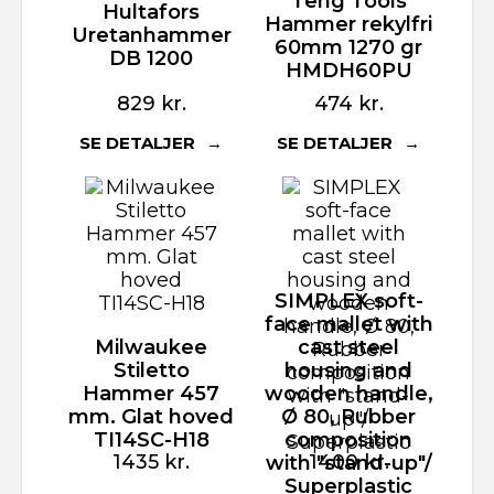
Teng Tools
Hultafors
Hammer rekylfri
Uretanhammer
60mm 1270 gr
DB 1200
HMDH60PU
829
kr.
474
kr.
SE DETALJER
SE DETALJER
SIMPLEX soft-
face mallet with
Milwaukee
cast steel
Stiletto
housing and
Hammer 457
wooden handle,
mm. Glat hoved
Ø 80, Rubber
TI14SC-H18
composition
1435
kr.
1400
kr.
with "stand-up"/
Superplastic