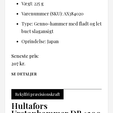
Vægt: 225 g
Varenummer (SKU): AX384020
Type: Genno-hammer med fladt og let
buet slagansigt
Oprindelse: Japan
Seneste pris:
207
kr.
SE DETALJER
Rekylfri præcisionskraft
Hultafors