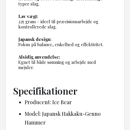
typer slag.
Lav vægt:
225 gram – ideel til præcisionsarbejde og
kontrollerede slag.
Japansk design:
Fokus på balance, enkelhed og effektivitet.
Alsidig anvendelse:
Egnet til både sømning og arbejde med
mejsler.
Specifikationer
Producent: Ice Bear
Model: Japansk Hakkaku-Genno
Hammer