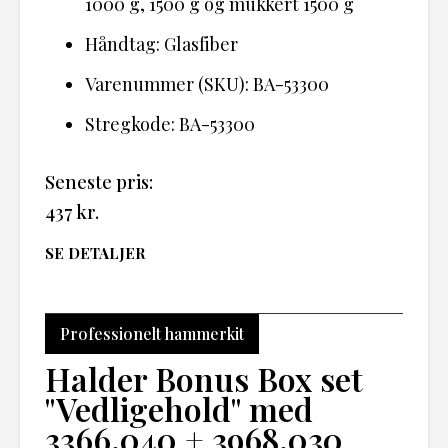
1000 g, 1500 g og mukkert 1500 g
Håndtag: Glasfiber
Varenummer (SKU): BA-53300
Stregkode: BA-53300
Seneste pris:
437
kr.
SE DETALJER
Professionelt hammerkit
Halder Bonus Box set
"Vedligehold" med
3366.040 + 3968.030