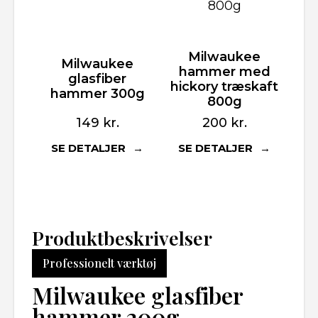
Milwaukee
Milwaukee
hammer med
glasfiber
hickory træskaft
hammer 300g
800g
149
kr.
200
kr.
SE DETALJER
SE DETALJER
Produktbeskrivelser
Professionelt værktøj
Milwaukee glasfiber
hammer 200g