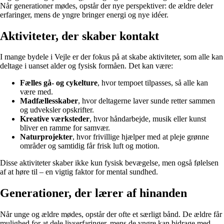
Når generationer mødes, opstår der nye perspektiver: de ældre deler
erfaringer, mens de yngre bringer energi og nye idéer.
Aktiviteter, der skaber kontakt
I mange bydele i Vejle er der fokus på at skabe aktiviteter, som alle kan
deltage i uanset alder og fysisk formåen. Det kan være:
Fælles gå- og cykelture
, hvor tempoet tilpasses, så alle kan
være med.
Madfællesskaber
, hvor deltagerne laver sunde retter sammen
og udveksler opskrifter.
Kreative værksteder
, hvor håndarbejde, musik eller kunst
bliver en ramme for samvær.
Naturprojekter
, hvor frivillige hjælper med at pleje grønne
områder og samtidig får frisk luft og motion.
Disse aktiviteter skaber ikke kun fysisk bevægelse, men også følelsen
af at høre til – en vigtig faktor for mental sundhed.
Generationer, der lærer af hinanden
Når unge og ældre mødes, opstår der ofte et særligt bånd. De ældre får
mulighed for at dele livserfaringer, mens de yngre kan bidrage med