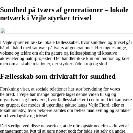
Sundhed på tværs af generationer – lokale
netværk i Vejle styrker trivsel
I Vejle spirer en række lokale fællesskaber, hvor sundhed og trivsel går
hånd i hånd med samvær på tværs af generationer. Her mødes unge,
voksne og ældre om alt fra gåture og fællesspisning til kreative
aktiviteter og naturprojekter. Det handler ikke kun om motion og kost –
men om at skabe relationer, der styrker både krop og sind.
Fællesskab som drivkraft for sundhed
Forskning viser, at sociale relationer har stor betydning for vores
helbred. I Vejle har mange borgere taget denne viden til sig og
organiseret sig i netværk, hvor fællesskabet er i centrum. Det kan være
en gruppe, der mødes til ugentlige gåture langs Vejle Fjord, eller et
lokalt initiativ, hvor beboere samles om fælles madlavning og samtaler
om hverdagsliv og trivsel.
Det særlige ved disse netværk er, at de ofte opstår nedefra – drevet af
engagement og lyst til at gøre noget godt for både sig selv og andre.