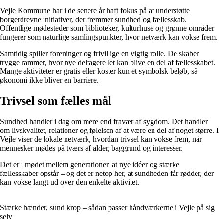
Vejle Kommune har i de senere år haft fokus på at understøtte
borgerdrevne initiativer, der fremmer sundhed og fællesskab.
Offentlige mødesteder som biblioteker, kulturhuse og grønne områder
fungerer som naturlige samlingspunkter, hvor netværk kan vokse frem.
Samtidig spiller foreninger og frivillige en vigtig rolle. De skaber
trygge rammer, hvor nye deltagere let kan blive en del af fællesskabet.
Mange aktiviteter er gratis eller koster kun et symbolsk beløb, så
økonomi ikke bliver en barriere.
Trivsel som fælles mål
Sundhed handler i dag om mere end fravær af sygdom. Det handler
om livskvalitet, relationer og følelsen af at være en del af noget større. I
Vejle viser de lokale netværk, hvordan trivsel kan vokse frem, når
mennesker mødes på tværs af alder, baggrund og interesser.
Det er i mødet mellem generationer, at nye idéer og stærke
fællesskaber opstår – og det er netop her, at sundheden får rødder, der
kan vokse langt ud over den enkelte aktivitet.
Stærke hænder, sund krop – sådan passer håndværkerne i Vejle på sig
selv